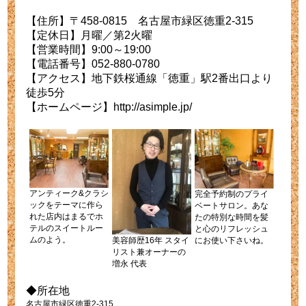
【住所】〒458-0815 名古屋市緑区徳重2-315
【定休日】月曜／第2火曜
【営業時間】9:00～19:00
【電話番号】052-880-0780
【アクセス】地下鉄桜通線「徳重」駅2番出口より
徒歩5分
【ホームページ】http://asimple.jp/
アンティーク&クラシ
完全予約制のプライ
ックをテーマに作ら
ベートサロン。あな
れた店内はまるでホ
たの特別な時間を髪
テルのスイートルー
と心のリフレッシュ
ムのよう。
美容師歴16年 スタイ
にお使い下さいね。
リスト兼オーナーの
増永 代表
◆所在地
名古屋市緑区徳重2-315