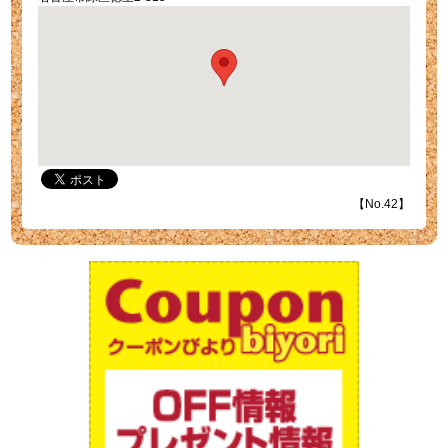
【No.42】