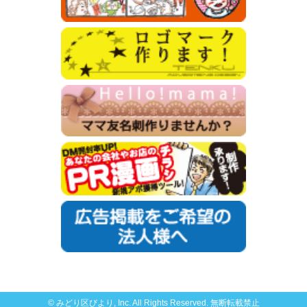
© みどり区びより, Inc. All Rights Reserved. 無断転載禁止