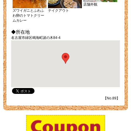
店舗外観
ズワイガニとふわふ
テイクアウト
わ卵のトマトクリー
ムカレー
◆所在地
名古屋市緑区鳴海町諸の木84-4
【No.89】