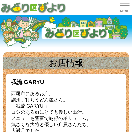
お店情報
我流 GARYU
西尾市にあるお店。
讃州手打ちうどん屋さん。
「我流 GARYU 」
コシのある麺にとても優しい出汁。
メニューも豊富で納得のボリューム。
気さくな大将と優しい店員さんたち。
大満足でした。