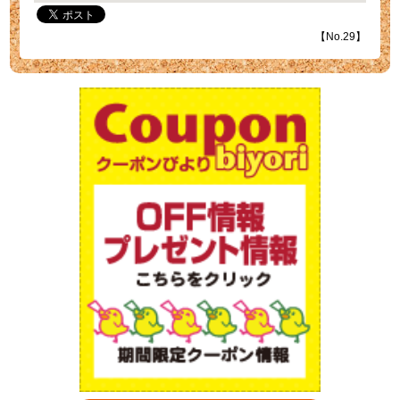
【No.29】